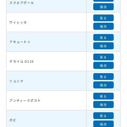
スクエアポール
保存
見る
ヴィレッタ
保存
見る
アキュートⅡ
保存
見る
デカイユ D110
保存
見る
リュック
保存
見る
アンティークポスト
保存
見る
ボビ
保存