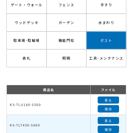
ゲート・ウォール
フェンス
手すり
ウッドデッキ
ガーデン
水まわり
駐車場･駐輪場
機能門柱
ポスト
表札
照明
工具･メンテナンス
商品名
ファイル
見る
KS-TLU160-S500
保存
見る
KS-TLT450-S600
保存