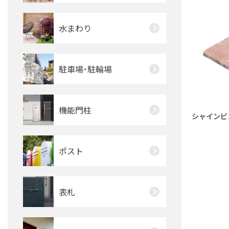
水まわり
駐車場･駐輪場
機能門柱
シャインピン
ポスト
表札