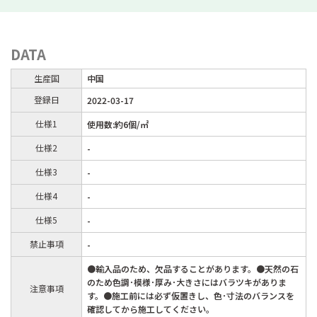
DATA
生産国
中国
登録日
2022-03-17
仕様1
使用数:約6個/㎡
仕様2
-
仕様3
-
仕様4
-
仕様5
-
禁止事項
-
●輸入品のため、欠品することがあります。●天然の石
のため色調･模様･厚み･大きさにはバラツキがありま
注意事項
す。●施工前には必ず仮置きし、色･寸法のバランスを
確認してから施工してください。