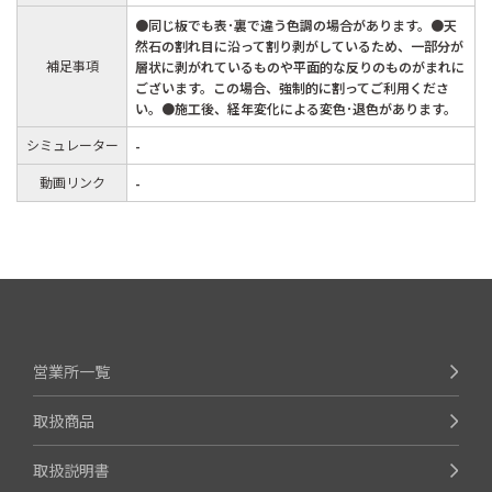
●同じ板でも表･裏で違う色調の場合があります。●天
然石の割れ目に沿って割り剥がしているため、一部分が
補足事項
層状に剥がれているものや平面的な反りのものがまれに
ございます。この場合、強制的に割ってご利用くださ
い。●施工後、経年変化による変色･退色があります。
シミュレーター
-
動画リンク
-
営業所一覧
取扱商品
取扱説明書