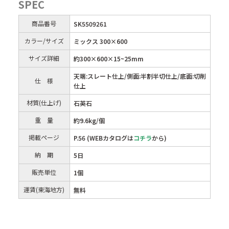
SPEC
商品番号
SK5509261
カラー/サイズ
ミックス 300×600
サイズ詳細
約300×600×15~25mm
天端:スレート仕上/側面:半割半切仕上/底面:切削
仕 様
仕上
材質(仕上げ)
石英石
重 量
約9.6kg/個
掲載ページ
P.56 (WEBカタログは
コチラ
から)
納 期
5日
販売単位
1個
運賃(東海地方)
無料