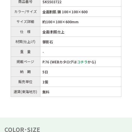
商品番号
SK5503722
カラー/サイズ
全面割肌 錆 100×100×600
サイズ詳細
約100×100×600mm
仕 様
全面:割肌仕上
材質(仕上げ)
御影石
重 量
-
掲載ページ
P.76 (WEBカタログは
コチラ
から)
納 期
5日
販売単位
1個
運賃(東海地方)
無料
COLOR･SIZE