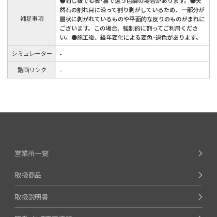
●同じ板でも表･裏で違う色調の場合があります。●天
然石の割れ目に沿って割り剥がしているため、一部分が
補足事項
層状に剥がれているものや平面的な反りのものがまれに
ございます。この場合、強制的に割ってご利用くださ
い。●施工後、経年変化による変色･退色があります。
シミュレーター
-
動画リンク
-
営業所一覧
取扱商品
取扱説明書