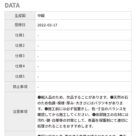
DATA
生産国
中国
登録日
2022-03-17
仕様1
-
仕様2
-
仕様3
-
仕様4
-
仕様5
-
禁止事項
-
●輸入品のため、欠品することがあります。●天然の石
のため色調･模様･厚み･大きさにはバラツキがありま
す。●施工前には必ず仮置きし、色･寸法のバランスを
注意事項
確認してから施工してください。●床部施工の石材には
汚れ･錆･白華等の対策として、表面を保護剤にて適切に
処理されることをおすすめします。