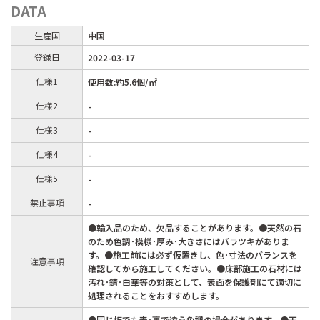
DATA
生産国
中国
登録日
2022-03-17
仕様1
使用数:約5.6個/㎡
仕様2
-
仕様3
-
仕様4
-
仕様5
-
禁止事項
-
●輸入品のため、欠品することがあります。●天然の石
のため色調･模様･厚み･大きさにはバラツキがありま
す。●施工前には必ず仮置きし、色･寸法のバランスを
注意事項
確認してから施工してください。●床部施工の石材には
汚れ･錆･白華等の対策として、表面を保護剤にて適切に
処理されることをおすすめします。
●同じ板でも表･裏で違う色調の場合があります。●天