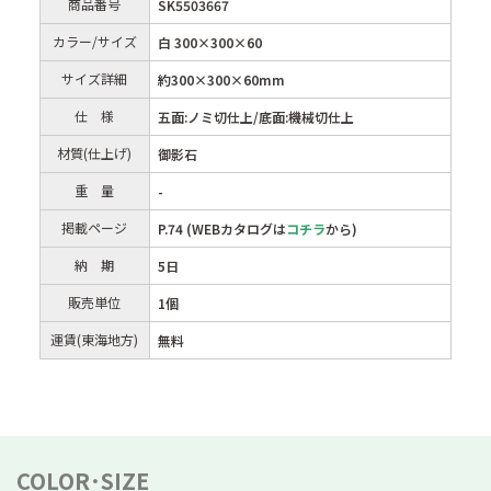
商品番号
SK5503667
カラー/サイズ
白 300×300×60
サイズ詳細
約300×300×60mm
仕 様
五面:ノミ切仕上/底面:機械切仕上
材質(仕上げ)
御影石
重 量
-
掲載ページ
P.74 (WEBカタログは
コチラ
から)
納 期
5日
販売単位
1個
運賃(東海地方)
無料
COLOR･SIZE