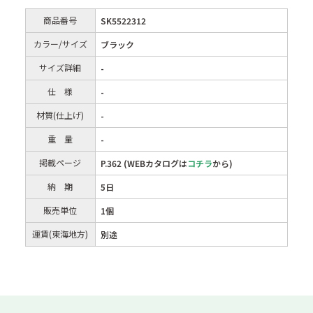
商品番号
SK5522312
カラー/サイズ
ブラック
サイズ詳細
-
仕 様
-
材質(仕上げ)
-
重 量
-
掲載ページ
P.362 (WEBカタログは
コチラ
から)
納 期
5日
販売単位
1個
運賃(東海地方)
別途