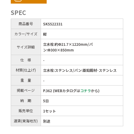
SPEC
商品番号
SK5522331
カラー/サイズ
紺
立水栓:約Φ21.7×1220mm/パ
サイズ詳細
ン:Φ300×850mm
仕 様
-
材質(仕上げ)
立水栓:ステンレス/パン:亜鉛鋼材･ステンレス
重 量
-
掲載ページ
P.362 (WEBカタログは
コチラ
から)
納 期
5日
販売単位
1セット
運賃(東海地方)
別途