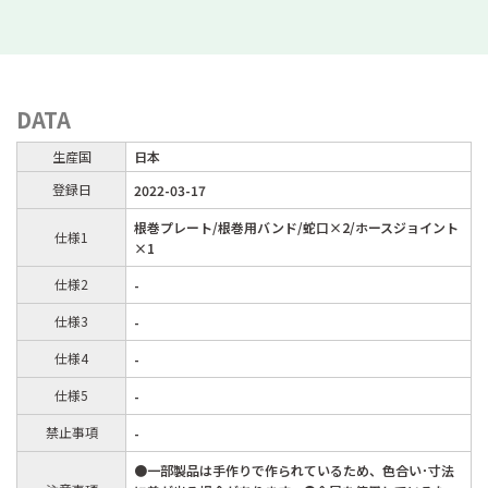
DATA
生産国
日本
登録日
2022-03-17
根巻プレート/根巻用バンド/蛇口×2/ホースジョイント
仕様1
×1
仕様2
-
仕様3
-
仕様4
-
仕様5
-
禁止事項
-
●一部製品は手作りで作られているため、色合い･寸法