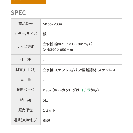
SPEC
商品番号
SK5522334
カラー/サイズ
銀
立水栓:約Φ21.7×1220mm/パ
サイズ詳細
ン:Φ300×850mm
仕 様
-
材質(仕上げ)
立水栓:ステンレス/パン:亜鉛鋼材･ステンレス
重 量
-
掲載ページ
P.362 (WEBカタログは
コチラ
から)
納 期
5日
販売単位
1セット
運賃(東海地方)
別途