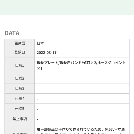
DATA
生産国
日本
登録日
2022-03-17
根巻プレート/根巻用バンド/蛇口×2/ホースジョイント
仕様1
×1
仕様2
-
仕様3
-
仕様4
-
仕様5
-
禁止事項
-
●一部製品は手作りで作られているため、色合い･寸法