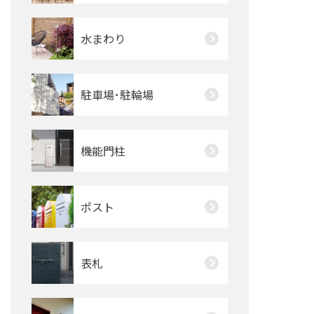
水まわり
駐車場･駐輪場
機能門柱
ポスト
表札