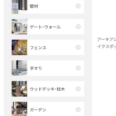
壁材
ゲート･ウォール
アーキアシ
イクスポ
フェンス
手すり
ウッドデッキ･枕木
ガーデン