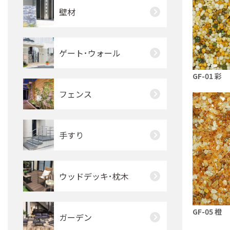
壁材
ゲート･ウォール
GF-01 彩
フェンス
手すり
ウッドデッキ･枕木
GF-05 橙
ガーデン