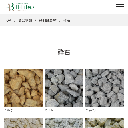
TOP
商品情報
砂利舗装材
砕石
砕石
たぬき
チャペル
こうが