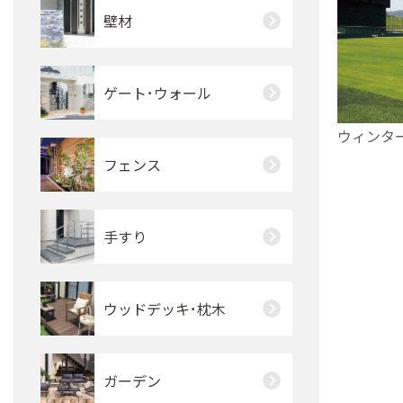
壁材
ゲート･ウォール
ウィンタ
フェンス
手すり
ウッドデッキ･枕木
ガーデン