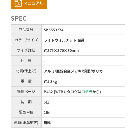
マニュアル
SPEC
商品番号
SK5553274
カラー/サイズ
ライトウォルナット 左吊
サイズ詳細
約375×370×80mm
仕 様
-
材質(仕上げ)
アルミ/亜鉛合金メッキ/鋼帯/ポリカ
重 量
約5.3kg
掲載ページ
P.462 (WEBカタログは
コチラ
から)
納 期
5日
販売単位
1個
運賃(東海地方)
無料