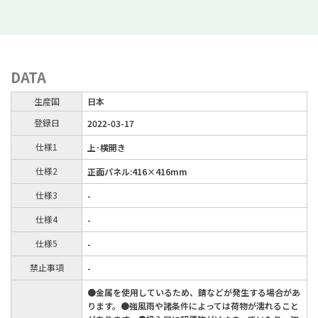
DATA
生産国
日本
登録日
2022-03-17
仕様1
上･横開き
仕様2
正面パネル:416×416mm
仕様3
-
仕様4
-
仕様5
-
禁止事項
-
●金属を使用しているため、錆などが発生する場合があ
ります。●強風雨や諸条件によっては荷物が濡れること