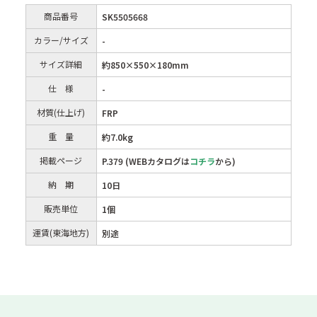
商品番号
SK5505668
カラー/サイズ
-
サイズ詳細
約850×550×180mm
仕 様
-
材質(仕上げ)
FRP
重 量
約7.0kg
掲載ページ
P.379 (WEBカタログは
コチラ
から)
納 期
10日
販売単位
1個
運賃(東海地方)
別途