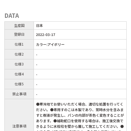
DATA
生産国
日本
登録日
2022-03-17
仕様1
カラー:アイボリー
仕様2
-
仕様3
-
仕様4
-
仕様5
-
禁止事項
-
●寒冷地でお使いいただく場合、適切な処置を行ってく
ださい。●専用すのこは木製であり、常時水分を含みま
すと樹液が発生し、パンの内部が茶色く変色することが
あります。●補助蛇口を使用する場合は、施工後交換で
注意事項
きるように水栓柱を壁から離して施工してください。●