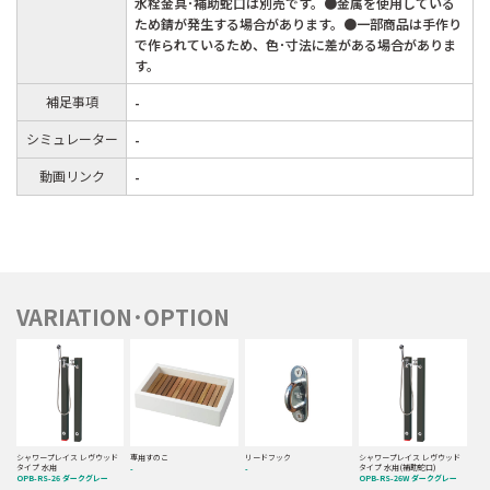
水栓金具･補助蛇口は別売です。●金属を使用している
ため錆が発生する場合があります。●一部商品は手作り
で作られているため、色･寸法に差がある場合がありま
す。
補足事項
-
シミュレーター
-
動画リンク
-
VARIATION･OPTION
シャワープレイス レヴウッド
シャワープレイス レヴウッド
専用すのこ
リードフック
タイプ 水用
タイプ 水用(補助蛇口)
-
-
OPB-RS-26 ダークグレー
OPB-RS-26W ダークグレー