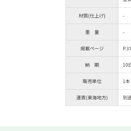
材質(仕上げ)
-
重 量
-
掲載ページ
P.
納 期
10
販売単位
1本
運賃(東海地方)
別