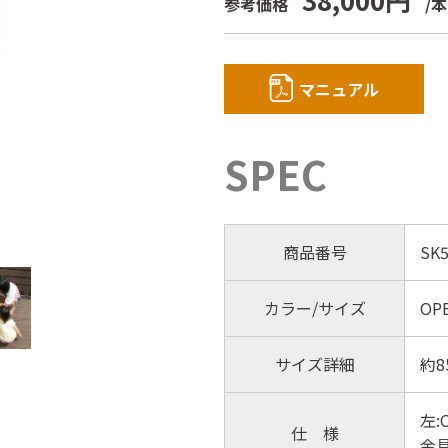
参考価格
/
マニュアル
SPEC
商品番号
SK5
カラー/サイズ
OP
サイズ詳細
約8
左:
仕 様
金具