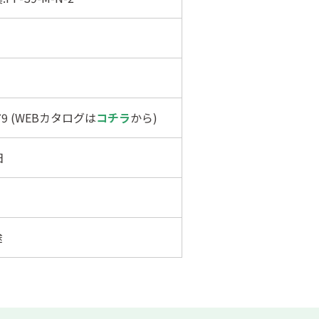
379 (WEBカタログは
コチラ
から)
日
途