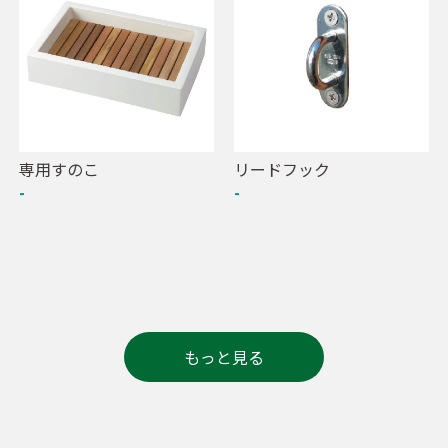
専用すのこ
リードフック
-
-
もっと見る