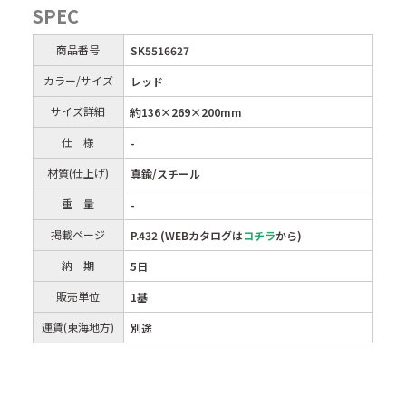
SPEC
商品番号
SK5516627
カラー/サイズ
レッド
サイズ詳細
約136×269×200mm
仕 様
-
材質(仕上げ)
真鍮/スチール
重 量
-
掲載ページ
P.432 (WEBカタログは
コチラ
から)
納 期
5日
販売単位
1基
運賃(東海地方)
別途