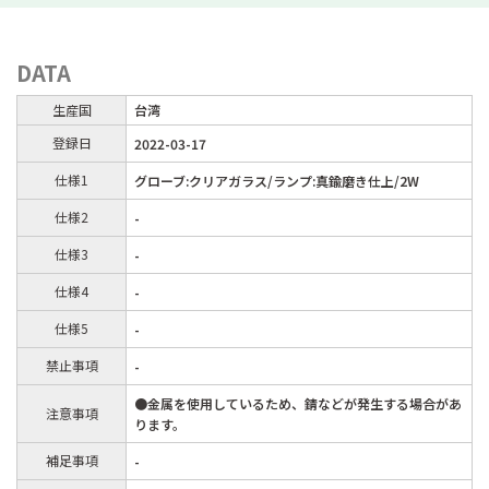
DATA
生産国
台湾
登録日
2022-03-17
仕様1
グローブ:クリアガラス/ランプ:真鍮磨き仕上/2W
仕様2
-
仕様3
-
仕様4
-
仕様5
-
禁止事項
-
●金属を使用しているため、錆などが発生する場合があ
注意事項
ります。
補足事項
-