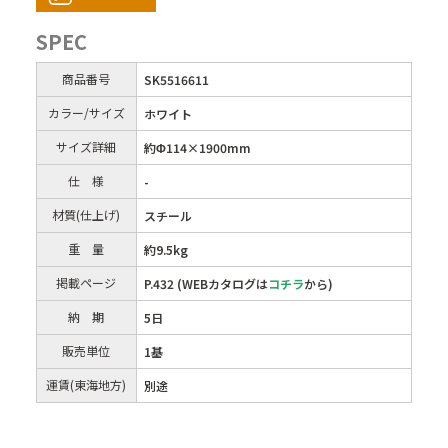
SPEC
商品番号
SK5516611
カラー/サイズ
ホワイト
サイズ詳細
約Φ114×1900mm
仕 様
-
材質(仕上げ)
スチール
重 量
約9.5kg
掲載ページ
P.432 (WEBカタログは
コチラ
から)
納 期
5日
販売単位
1基
運賃(東海地方)
別途