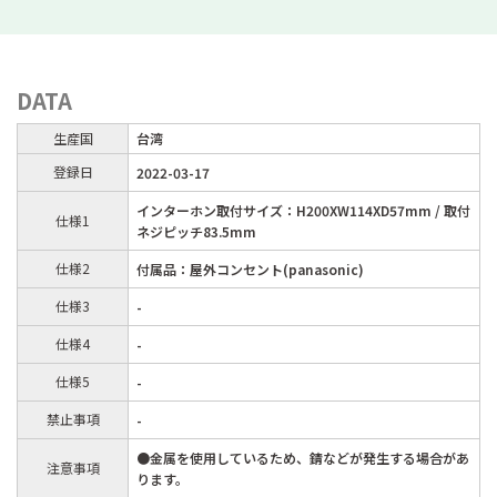
DATA
生産国
台湾
登録日
2022-03-17
インターホン取付サイズ：H200XW114XD57mm / 取付
仕様1
ネジピッチ83.5mm
仕様2
付属品：屋外コンセント(panasonic)
仕様3
-
仕様4
-
仕様5
-
禁止事項
-
●金属を使用しているため、錆などが発生する場合があ
注意事項
ります。