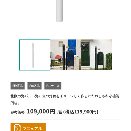
#取寄品
#輸入品
#スチール
北欧の海バルト海に立つ灯台をイメージして作られたおしゃれな機能
門柱。
109,000円
(税込119,900円)
参考価格
/基
マニュアル