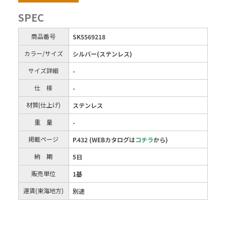
SPEC
商品番号
SK5569218
カラー/サイズ
シルバー(ステンレス)
サイズ詳細
-
仕 様
-
材質(仕上げ)
ステンレス
重 量
-
掲載ページ
P.432 (WEBカタログは
コチラ
から)
納 期
5日
販売単位
1基
運賃(東海地方)
別途