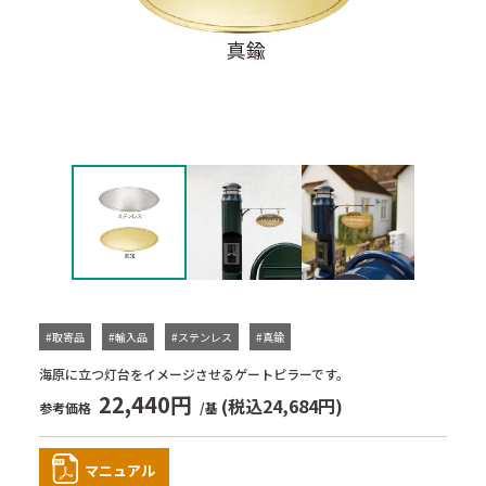
#取寄品
#輸入品
#ステンレス
#真鍮
海原に立つ灯台をイメージさせるゲートピラーです。
22,440円
(税込24,684円)
参考価格
/基
マニュアル