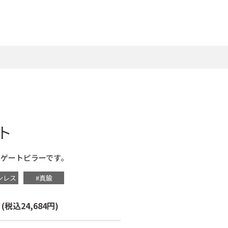
ト
ゲートピラーです。
ンレス
#真鍮
基
(税込24,684円)