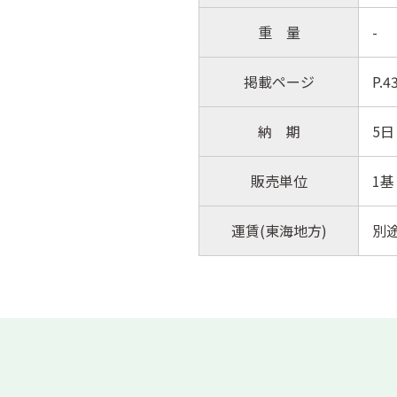
重 量
-
掲載ページ
P.
納 期
5日
販売単位
1基
運賃(東海地方)
別