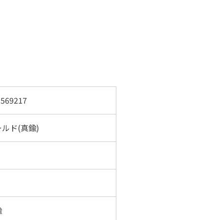
569217
ルド(真鍮)
鍮