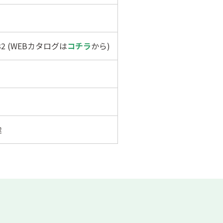
432 (WEBカタログは
コチラ
から)
途