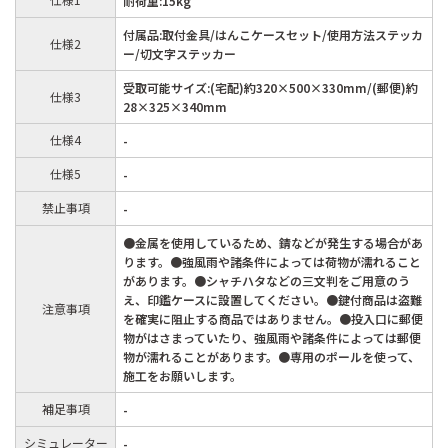
耐荷重:15kg
付属品:取付金具/はんこケースセット/使用方法ステッカ
仕様2
ー/切文字ステッカー
受取可能サイズ:(宅配)約320×500×330mm/(郵便)約
仕様3
28×325×340mm
仕様4
-
仕様5
-
禁止事項
-
●金属を使用しているため、錆などが発生する場合があ
ります。●強風雨や諸条件によっては荷物が濡れること
があります。●シャチハタなどの三文判をご用意のう
え、印鑑ケースに設置してください。●鍵付商品は盗難
注意事項
を確実に阻止する商品ではありません。●投入口に郵便
物がはさまっていたり、強風雨や諸条件によっては郵便
物が濡れることがあります。●専用のポールを使って、
施工をお願いします。
補足事項
-
シミュレーター
-