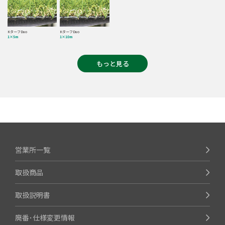
KターフDuo
KターフDuo
1×5m
1×10m
もっと見る
営業所一覧
取扱商品
取扱説明書
廃番･仕様変更情報