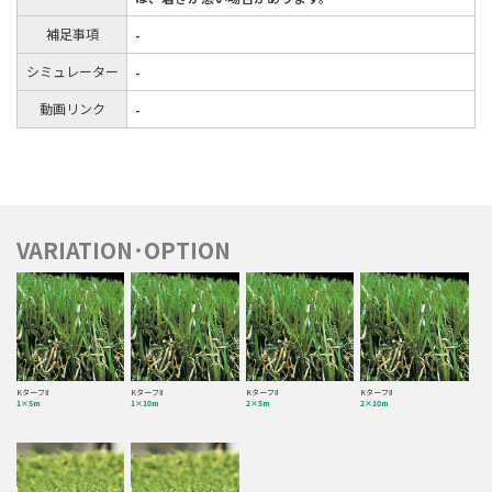
補足事項
-
シミュレーター
-
動画リンク
-
VARIATION･OPTION
KターフⅡ
KターフⅡ
KターフⅡ
KターフⅡ
1×5m
1×10m
2×5m
2×10m