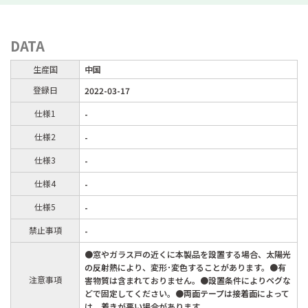
DATA
生産国
中国
登録日
2022-03-17
仕様1
-
仕様2
-
仕様3
-
仕様4
-
仕様5
-
禁止事項
-
●窓やガラス戸の近くに本製品を設置する場合、太陽光
の反射熱により、変形･変色することがあります。●有
注意事項
害物質は含まれておりません。●設置条件によりペグな
どで固定してください。●両面テープは接着面によって
は、着きが悪い場合があります。