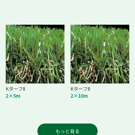
KターフⅡ
KターフⅡ
2×5m
2×10m
もっと見る