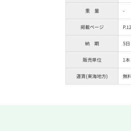
重 量
-
掲載ページ
P.
納 期
5日
販売単位
1本
運賃(東海地方)
無