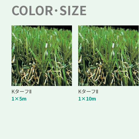
COLOR･SIZE
KターフⅡ
KターフⅡ
1×5m
1×10m