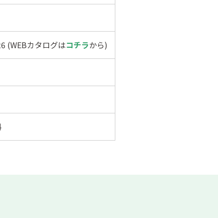
126 (WEBカタログは
コチラ
から)
料