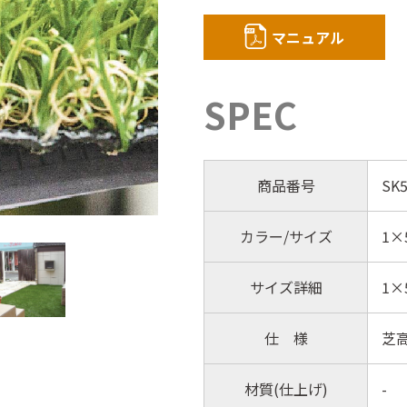
マニュアル
SPEC
商品番号
SK5
カラー/サイズ
1×
サイズ詳細
1×
仕 様
芝高
材質(仕上げ)
-