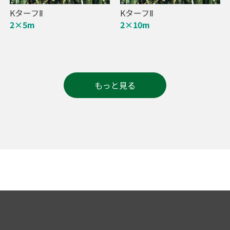
KターフⅡ
KターフⅡ
2×5m
2×10m
もっと見る