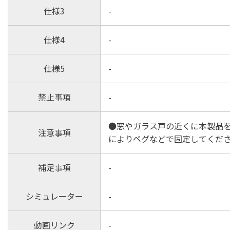
仕様3
-
仕様4
-
仕様5
-
禁止事項
-
●窓やガラス戸の近くに本製品
注意事項
によりペグなどで固定してくだ
補足事項
-
シミュレーター
-
動画リンク
-