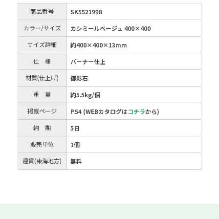
商品番号
SK5521998
カラー/サイズ
カシミールベージュ 400×400
サイズ詳細
約400×400×13mm
仕 様
バーナー仕上
材質(仕上げ)
御影石
重 量
約5.5kg/個
掲載ページ
P.54 (WEBカタログは
コチラ
から)
納 期
5日
販売単位
1個
運賃(東海地方)
無料