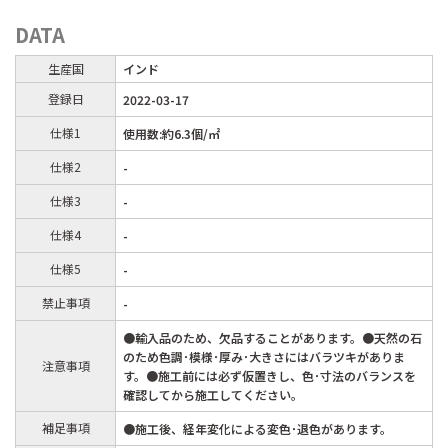
DATA
生産国
インド
登録日
2022-03-17
仕様1
使用数:約6.3個/㎡
仕様2
-
仕様3
-
仕様4
-
仕様5
-
禁止事項
-
●輸入品のため、欠品することがあります。●天然の石
のため色調･模様･厚み･大きさにはバラツキがありま
注意事項
す。●施工前には必ず仮置きし、色･寸法のバランスを
確認してから施工してください。
補足事項
●施工後、経年変化による変色･退色があります。