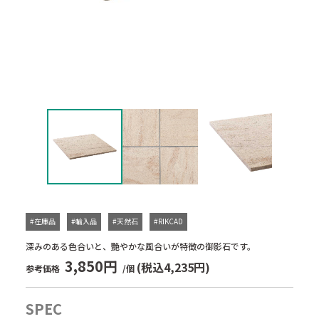
#在庫品
#輸入品
#天然石
#RIKCAD
深みのある色合いと、艷やかな風合いが特徴の御影石です。
3,850円
(税込4,235円)
参考価格
/個
SPEC