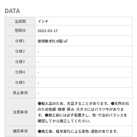
DATA
生産国
インド
登録日
2022-03-17
仕様1
使用数:約5.6個/㎡
仕様2
-
仕様3
-
仕様4
-
仕様5
-
禁止事項
-
●輸入品のため、欠品することがあります。●天然の石
のため色調･模様･厚み･大きさにはバラツキがありま
注意事項
す。●施工前には必ず仮置きし、色･寸法のバランスを
確認してから施工してください。
補足事項
●施工後、経年変化による変色･退色があります。