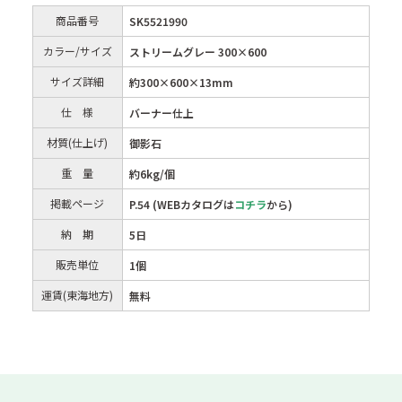
商品番号
SK5521990
カラー/サイズ
ストリームグレー 300×600
サイズ詳細
約300×600×13mm
仕 様
バーナー仕上
材質(仕上げ)
御影石
重 量
約6kg/個
掲載ページ
P.54 (WEBカタログは
コチラ
から)
納 期
5日
販売単位
1個
運賃(東海地方)
無料