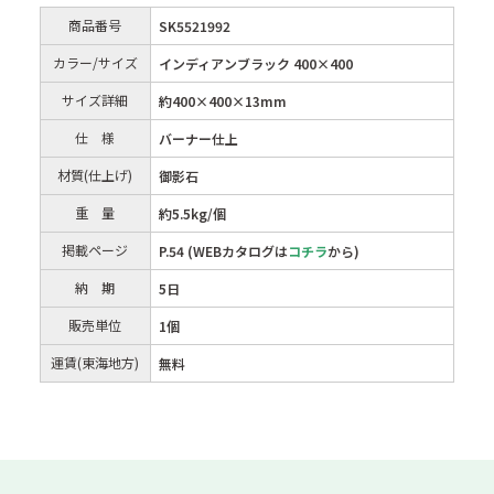
商品番号
SK5521992
カラー/サイズ
インディアンブラック 400×400
サイズ詳細
約400×400×13mm
仕 様
バーナー仕上
材質(仕上げ)
御影石
重 量
約5.5kg/個
掲載ページ
P.54 (WEBカタログは
コチラ
から)
納 期
5日
販売単位
1個
運賃(東海地方)
無料