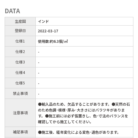
DATA
生産国
インド
登録日
2022-03-17
仕様1
使用数:約6.3個/㎡
仕様2
-
仕様3
-
仕様4
-
仕様5
-
禁止事項
-
●輸入品のため、欠品することがあります。●天然の石
のため色調･模様･厚み･大きさにはバラツキがありま
注意事項
す。●施工前には必ず仮置きし、色･寸法のバランスを
確認してから施工してください。
補足事項
●施工後、経年変化による変色･退色があります。