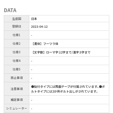
DATA
生産国
日本
登録日
2023-04-12
仕様1
-
仕様2
【書体】フーツラ体
仕様3
【文字数】ローマ字:12字まで/漢字:3字まで
仕様4
-
仕様5
-
禁止事項
-
●貼付タイプには両面テープが付属されています｡●ボ
注意事項
ルトタイプには2か所ボルト出しがされています｡
補足事項
-
シミュレーター
-