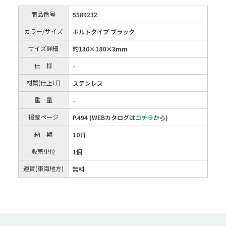
商品番号
5589232
カラー/サイズ
ボルトタイプ ブラック
サイズ詳細
約130×180×3mm
仕 様
-
材質(仕上げ)
ステンレス
重 量
-
掲載ページ
P.494 (WEBカタログは
コチラ
から)
納 期
10日
販売単位
1個
運賃(東海地方)
無料