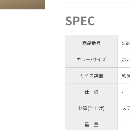
SPEC
商品番号
558
カラー/サイズ
ボ
サイズ詳細
約5
仕 様
-
材質(仕上げ)
ス
重 量
-