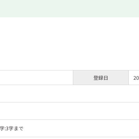
登録日
20
字:3字まで