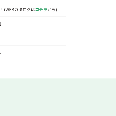
494 (WEBカタログは
コチラ
から)
日
料