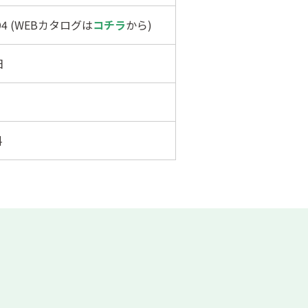
494 (WEBカタログは
コチラ
から)
日
料