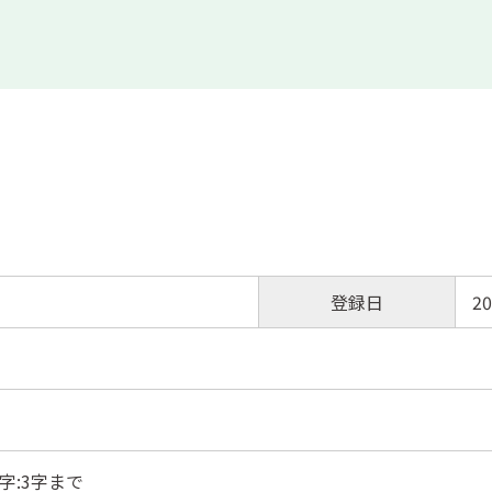
登録日
20
字:3字まで