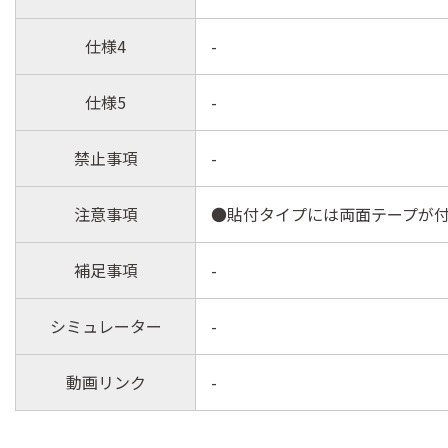
仕様4
-
仕様5
-
禁止事項
-
注意事項
●貼付タイプには両面テープが付
補足事項
-
シミュレーター
-
動画リンク
-