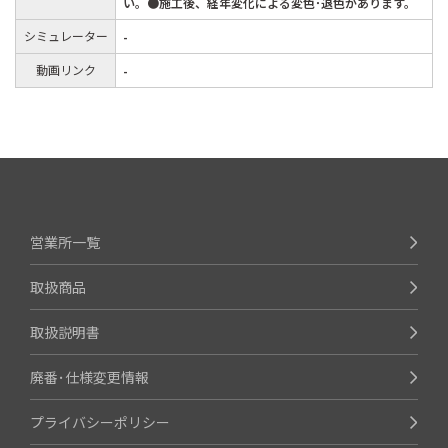
い。●施工後、経年変化による変色･退色があります。
シミュレーター
-
動画リンク
-
営業所一覧
取扱商品
取扱説明書
廃番･仕様変更情報
プライバシーポリシー