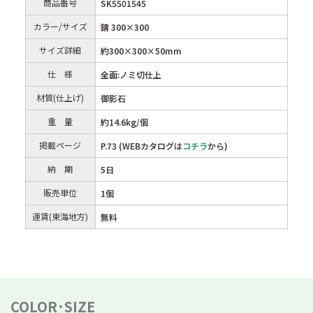
商品番号
SK5501545
カラー/サイズ
錆 300×300
サイズ詳細
約300×300×50mm
仕 様
全面:ノミ切仕上
材質(仕上げ)
御影石
重 量
約14.6kg/個
掲載ページ
P.73 (WEBカタログは
コチラ
から)
納 期
5日
販売単位
1個
運賃(東海地方)
無料
COLOR･SIZE