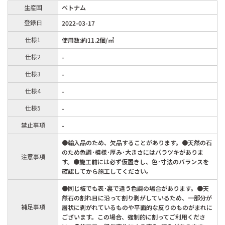
生産国
ベトナム
登録日
2022-03-17
仕様1
使用数:約11.2個/㎡
仕様2
-
仕様3
-
仕様4
-
仕様5
-
禁止事項
-
●輸入品のため、欠品することがあります。●天然の石
のため色調･模様･厚み･大きさにはバラツキがありま
注意事項
す。●施工前には必ず仮置きし、色･寸法のバランスを
確認してから施工してください。
●同じ板でも表･裏で違う色調の場合があります。●天
然石の割れ目に沿って割り剥がしているため、一部分が
補足事項
層状に剥がれているものや平面的な反りのものがまれに
ございます。この場合、強制的に割ってご利用くださ