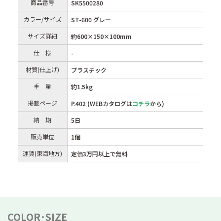
商品番号
SK5500280
カラー/サイズ
ST-600 グレー
サイズ詳細
約600×150×100mm
仕 様
-
材質(仕上げ)
プラスチック
重 量
約1.5kg
掲載ページ
P.402 (WEBカタログは
コチラ
から)
納 期
5日
販売単位
1個
運賃(東海地方)
定価3万円以上で無料
COLOR･SIZE