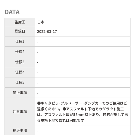
DATA
生産国
日本
登録日
2022-03-17
仕様1
-
仕様2
-
仕様3
-
仕様4
-
仕様5
-
禁止事項
-
●キャタピラ･ブルドーザー･ダンプカーでのご使用はご
遠慮ください。●アスファルト下地でのグラウト施工
注意事項
は、アスファルト厚が58mm以上あり、砕石が施してあ
る規格下地であれば可能です。
補足事項
-