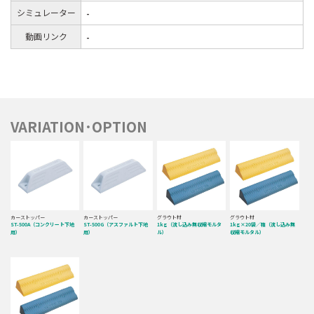
シミュレーター
-
動画リンク
-
VARIATION･OPTION
カーストッパー
カーストッパー
グラウト材
グラウト材
ST-500A（コンクリート下地
ST-500G（アスファルト下地
1kg（流し込み無収縮モルタ
1kg×20袋／箱（流し込み無
用）
用）
ル）
収縮モルタル）