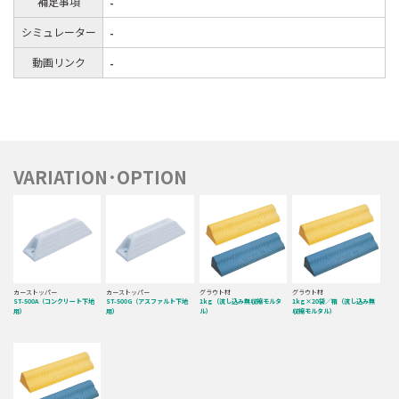
補足事項
-
シミュレーター
-
動画リンク
-
VARIATION･OPTION
カーストッパー
カーストッパー
グラウト材
グラウト材
ST-500A（コンクリート下地
ST-500G（アスファルト下地
1kg（流し込み無収縮モルタ
1kg×20袋／箱（流し込み無
用）
用）
ル）
収縮モルタル）