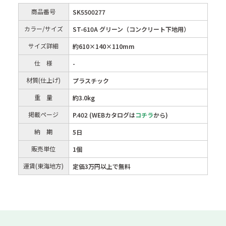
商品番号
SK5500277
カラー/サイズ
ST-610A グリーン（コンクリート下地用）
サイズ詳細
約610×140×110mm
仕 様
-
材質(仕上げ)
プラスチック
重 量
約3.0kg
掲載ページ
P.402 (WEBカタログは
コチラ
から)
納 期
5日
販売単位
1個
運賃(東海地方)
定価3万円以上で無料