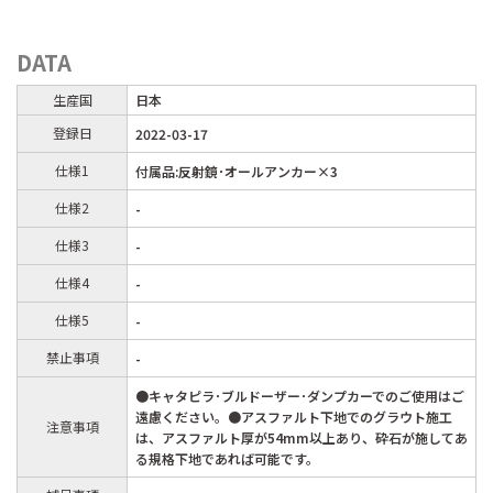
DATA
生産国
日本
登録日
2022-03-17
仕様1
付属品:反射鏡･オールアンカー×3
仕様2
-
仕様3
-
仕様4
-
仕様5
-
禁止事項
-
●キャタピラ･ブルドーザー･ダンプカーでのご使用はご
遠慮ください。●アスファルト下地でのグラウト施工
注意事項
は、アスファルト厚が54mm以上あり、砕石が施してあ
る規格下地であれば可能です。