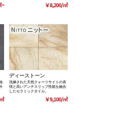
㎡~
￥8,200/㎡
ディーストーン
地
洗練された天然クォーツサイトの表
外
情と高いアンチスリップ性能を融合
したセラミックタイル。
/㎡
￥9,100/㎡