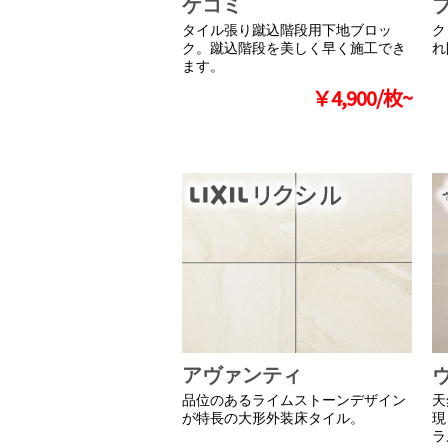
ケコミ
タイル張り蹴込階段用下地ブロッ
ク
ク。蹴込階段を美しく早く施工でき
れ
ます。
￥4,900/枚~
アヴァンティ
品位のあるライムストーンデザイン
天
が特長の大形外装床タイル。
現
ラ