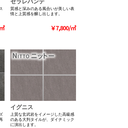
セラレバンテ
ス
質感と深みのある風合いが美しい表
情と上質感を醸し出します。
/㎡
￥7,800/㎡
イグニス
ズ
上質な玄武岩をイメージした高級感
再
のある大判タイルが、ダイナミック
に演出します。