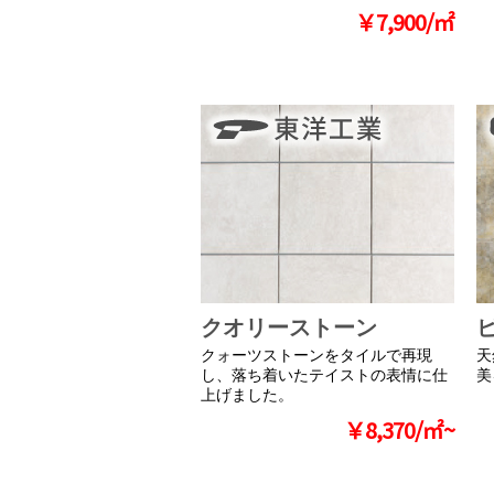
￥7,900/㎡
クオリーストーン
クォーツストーンをタイルで再現
天
し、落ち着いたテイストの表情に仕
美
上げました。
￥8,370/㎡~