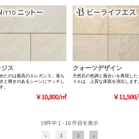
レジス
クォーツデザイン
めたのは最高のエレガンス。落ち
天然石の色調と風合いを再現した
きと輝きのあるシーンにマッチし
イルは、上質な床面を演出します
す。
￥10,800/㎡
￥11,500
19件中 1 - 16 件目を表示
«
1
2
»