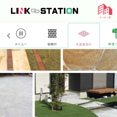
メーカー別
メニュー
組織材
郵便/
床面舗装材