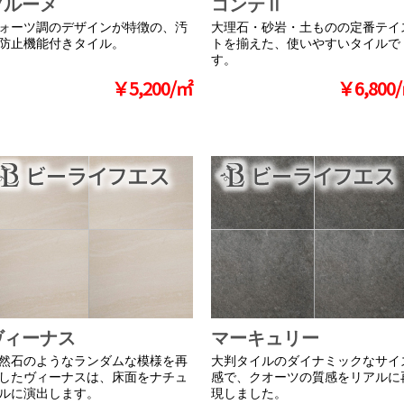
ブルーメ
コンテⅡ
ォーツ調のデザインが特徴の、汚
大理石・砂岩・土ものの定番テイ
防止機能付きタイル。
トを揃えた、使いやすいタイルで
す。
￥5,200/㎡
￥6,800
ヴィーナス
マーキュリー
然石のようなランダムな模様を再
大判タイルのダイナミックなサイ
したヴィーナスは、床面をナチュ
感で、クオーツの質感をリアルに
ルに演出します。
現しました。