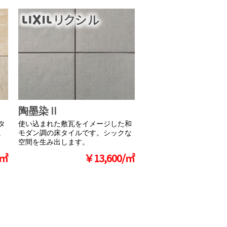
陶墨染Ⅱ
タ
使い込まれた敷瓦をイメージした和
。
モダン調の床タイルです。シックな
空間を生み出します。
/㎡
￥13,600/㎡