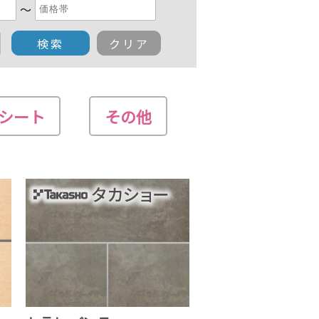
～
草シート
その他