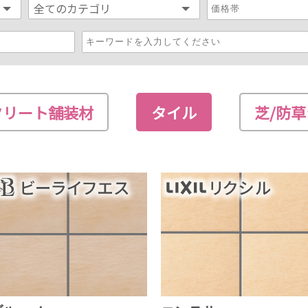
クリート舗装材
タイル
芝/防