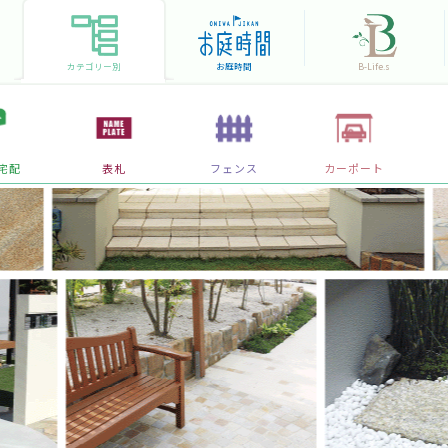
カテゴリー別
お庭時間
B-Life.s
宅配
表札
フェンス
カーポート