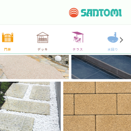
門扉
デッキ
テラス
水回り