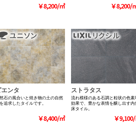
￥8,200/㎡
￥8,200/
ピエンタ
ストラタス
然石の風合いと焼き物の土の自然
流れ模様のある石調と粒状の色素
を追求したタイルです。
効果で、豊かな表情を醸し出す内
床タイル。
￥8,400/㎡
￥9,100