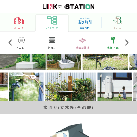
メーカー別
カテゴリー別
お庭時間
B-Life.s
メニュー
組織材
床面舗装材
郵便/宅配
水回り(立水栓/その他)