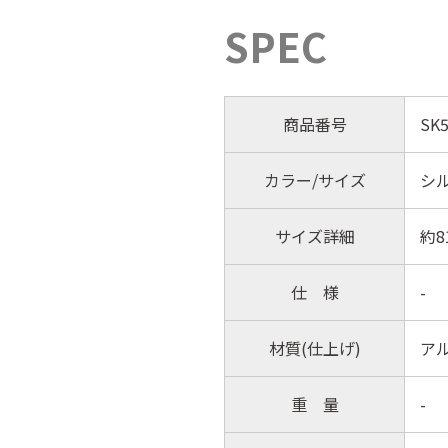
SPEC
商品番号
SK5
カラー/サイズ
シル
サイズ詳細
約8
仕 様
-
材質(仕上げ)
アル
重 量
-