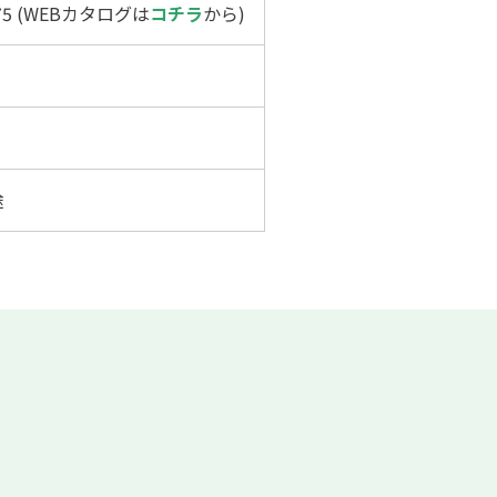
375 (WEBカタログは
コチラ
から)
途