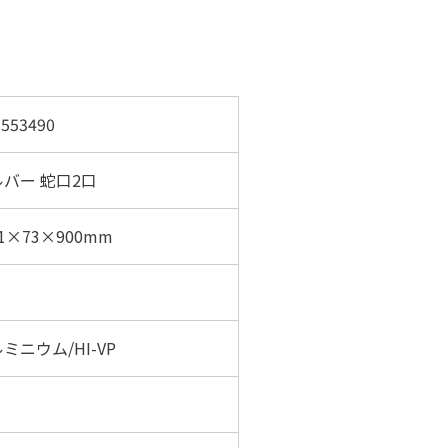
553490
バー 蛇口2口
1×73×900mm
ミニウム/HI-VP