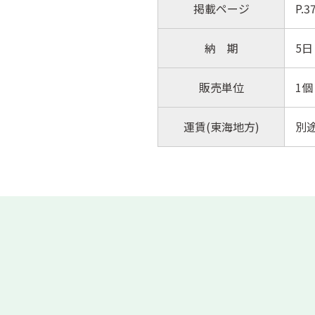
掲載ページ
P.
納 期
5日
販売単位
1個
運賃(東海地方)
別