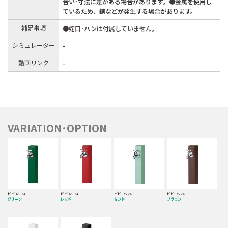
合い･寸法に差がある場合があります。●金属を使用し
ているため、錆などが発生する場合があります。
補足事項
●蛇口･パンは付属していません。
シミュレーター
-
動画リンク
-
VARIATION･OPTION
ビビ RS-24
ビビ RS-24
ビビ RS-24
ビビ RS-24
グリーン
レッド
ミント
ブラウン