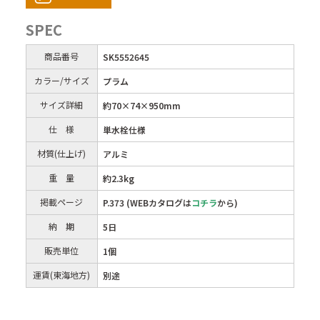
SPEC
商品番号
SK5552645
カラー/サイズ
プラム
サイズ詳細
約70×74×950mm
仕 様
単水栓仕様
材質(仕上げ)
アルミ
重 量
約2.3kg
掲載ページ
P.373 (WEBカタログは
コチラ
から)
納 期
5日
販売単位
1個
運賃(東海地方)
別途