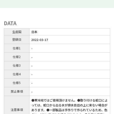
DATA
生産国
日本
登録日
2022-03-17
仕様1
-
仕様2
-
仕様3
-
仕様4
-
仕様5
-
禁止事項
-
●寒冷地ではご使用頂けません。●取り付ける蛇口によ
っては、蛇口から出る水が排水目皿の上に来ない場合が
注意事項
あります。●一部製品は手作りで作られているため、色