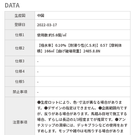
DATA
生産国
中国
登録日
2022-03-17
仕様1
使用数:約5.6個/㎡
【吸水率】0.10%【耐滑り性(C.S.R)】0.57【摩耗体
仕様2
積】166㎡【曲げ破壊荷重】2485.8.8N
仕様3
-
仕様4
-
仕様5
-
禁止事項
-
●生産ロットにより、色･寸法が異なる場合がありま
す。●デザインの指定はできません。●企画範囲内です
が、反りがある場合があります。馬踏み目地で施工する
場合、ずらしは長辺の1/3程度までが推奨です。●アン
注意事項
チスリップの清掃には、デッキブラシなどの使用をおす
すめします。モップや雑巾は毛残りする場合がありま