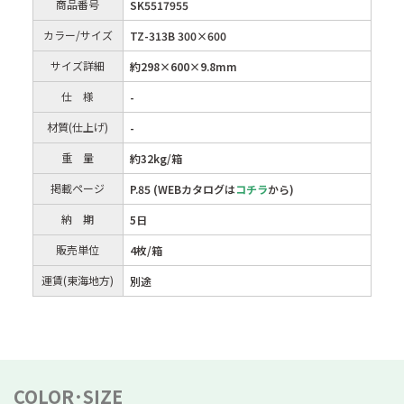
商品番号
SK5517955
カラー/サイズ
TZ-313B 300×600
サイズ詳細
約298×600×9.8mm
仕 様
-
材質(仕上げ)
-
重 量
約32kg/箱
掲載ページ
P.85 (WEBカタログは
コチラ
から)
納 期
5日
販売単位
4枚/箱
運賃(東海地方)
別途
COLOR･SIZE