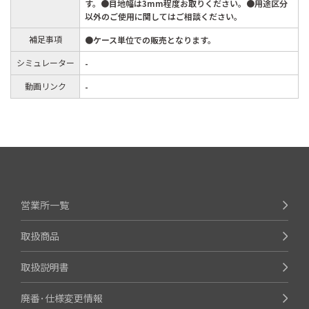
す。●目地幅は3mm程度お取りください。●用途区分
以外のご使用に関してはご相談ください。
補足事項
●ケース単位での販売となります。
シミュレーター
-
動画リンク
-
営業所一覧
取扱商品
取扱説明書
廃番･仕様変更情報