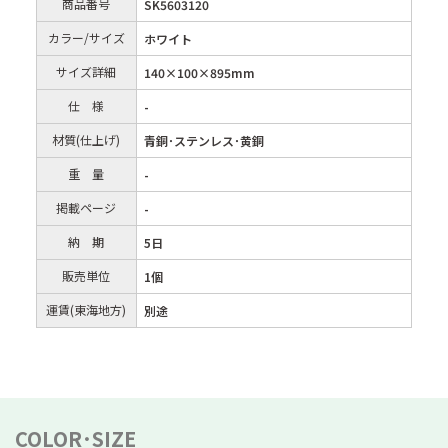
商品番号
SK5603120
カラー/サイズ
ホワイト
サイズ詳細
140×100×895mm
仕 様
-
材質(仕上げ)
青銅･ステンレス･黄銅
重 量
-
掲載ページ
-
納 期
5日
販売単位
1個
運賃(東海地方)
別途
COLOR･SIZE