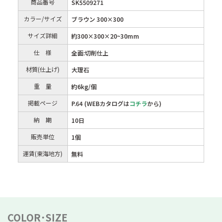
商品番号
SK5509271
カラー/サイズ
ブラウン 300×300
サイズ詳細
約300×300×20~30mm
仕 様
全面:切削仕上
材質(仕上げ)
大理石
重 量
約6kg/個
掲載ページ
P.64 (WEBカタログは
コチラ
から)
納 期
10日
販売単位
1個
運賃(東海地方)
無料
COLOR･SIZE