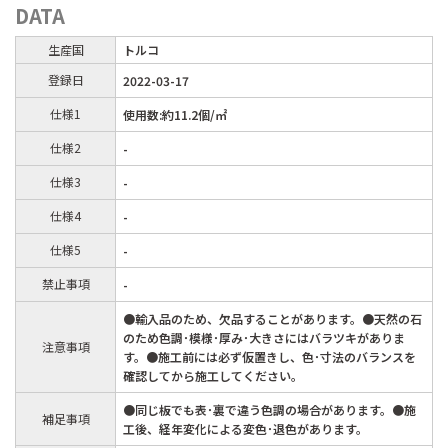
DATA
生産国
トルコ
登録日
2022-03-17
仕様1
使用数:約11.2個/㎡
仕様2
-
仕様3
-
仕様4
-
仕様5
-
禁止事項
-
●輸入品のため、欠品することがあります。●天然の石
のため色調･模様･厚み･大きさにはバラツキがありま
注意事項
す。●施工前には必ず仮置きし、色･寸法のバランスを
確認してから施工してください。
●同じ板でも表･裏で違う色調の場合があります。●施
補足事項
工後、経年変化による変色･退色があります。