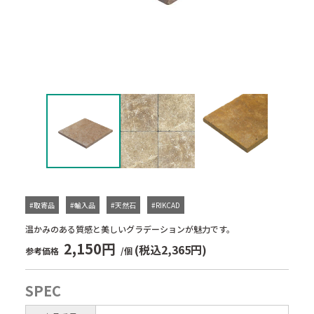
#取寄品
#輸入品
#天然石
#RIKCAD
温かみのある質感と美しいグラデーションが魅力です。
2,150円
(税込2,365円)
参考価格
/個
SPEC