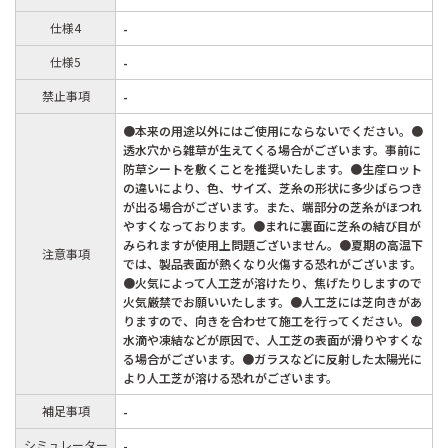
仕様4
-
仕様5
-
禁止事項
-
●本来の用途以外にはご使用にならないでください。●
透水穴から雑草が生えてくる場合がございます。事前に
防草シートを敷くことを推奨いたします。●生産ロット
の違いにより、色、サイズ、芝糸の形状に多少ばらつき
が出る場合がございます。また、端部分の芝糸がほつれ
やすくなっております。●まれに裏面に芝糸の結び目が
みられますが使用上問題ございません。●夏期の高温下
注意事項
では、製品表面が熱くなり火傷する恐れがございます。
●火気によって人工芝が溶けたり、焦げたりしますので
火気厳禁でお願いいたします。●人工芝には芝向きがあ
りますので、向きを合わせて施工を行ってください。●
水滴や凍結などが原因で、人工芝の表面が滑りやすくな
る場合がございます。●ガラスなどに反射した太陽光に
より人工芝が溶ける恐れがございます。
補足事項
-
シミュレーター
-