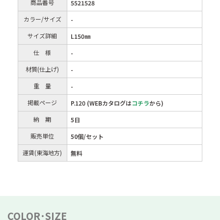
商品番号
5521528
カラー/サイズ
-
サイズ詳細
L150㎜
仕 様
-
材質(仕上げ)
-
重 量
-
掲載ページ
P.120 (WEBカタログは
コチラ
から)
納 期
5日
販売単位
50個/セット
運賃(東海地方)
無料
COLOR･SIZE