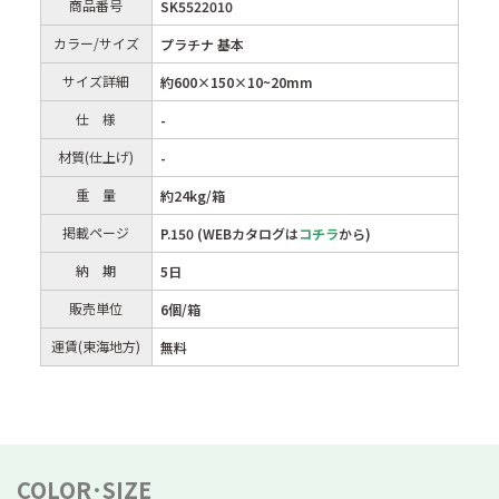
商品番号
SK5522010
カラー/サイズ
プラチナ 基本
サイズ詳細
約600×150×10~20mm
仕 様
-
材質(仕上げ)
-
重 量
約24kg/箱
掲載ページ
P.150 (WEBカタログは
コチラ
から)
納 期
5日
販売単位
6個/箱
運賃(東海地方)
無料
COLOR･SIZE