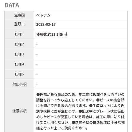
DATA
生産国
ベトナム
登録日
2022-03-17
仕様1
使用数:約11.1個/㎡
仕様2
-
仕様3
-
仕様4
-
仕様5
-
禁止事項
-
●色幅がある商品のため、施工前に仮並べをし色合いの
調整を行ってから施工してください。●ピースの接合部
に隙間ができる場合があります。●生産ロットにより色
注意事項
調や模様に差が生じます。●配送中にプレート状に仮止
めしたピースが脱落している場合は、施工の際に貼り付
けてご利用ください。●建物や壁の構造躯体に十分な補
強を行った上でご使用ください。