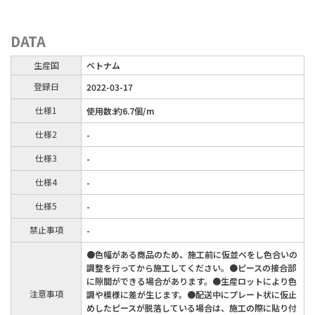
DATA
生産国
ベトナム
登録日
2022-03-17
仕様1
使用数:約6.7個/m
仕様2
-
仕様3
-
仕様4
-
仕様5
-
禁止事項
-
●色幅がある商品のため、施工前に仮並べをし色合いの
調整を行ってから施工してください。●ピースの接合部
に隙間ができる場合があります。●生産ロットにより色
注意事項
調や模様に差が生じます。●配送中にプレート状に仮止
めしたピースが脱落している場合は、施工の際に貼り付