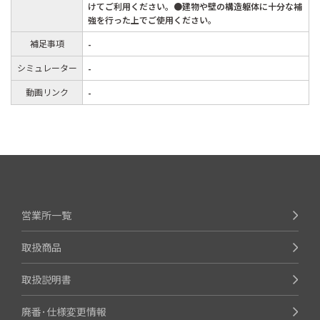
けてご利用ください。●建物や壁の構造躯体に十分な補
強を行った上でご使用ください。
補足事項
-
シミュレーター
-
動画リンク
-
営業所一覧
取扱商品
取扱説明書
廃番･仕様変更情報