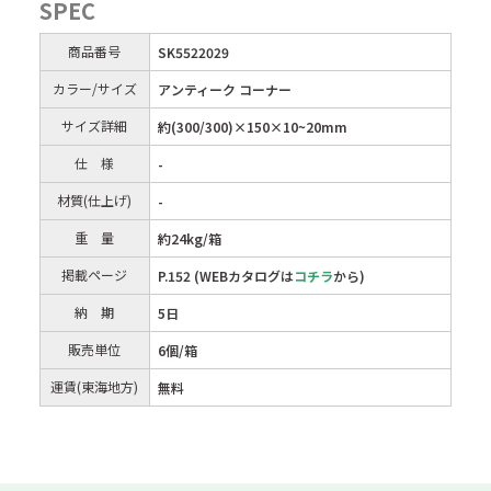
SPEC
商品番号
SK5522029
カラー/サイズ
アンティーク コーナー
サイズ詳細
約(300/300)×150×10~20mm
仕 様
-
材質(仕上げ)
-
重 量
約24kg/箱
掲載ページ
P.152 (WEBカタログは
コチラ
から)
納 期
5日
販売単位
6個/箱
運賃(東海地方)
無料