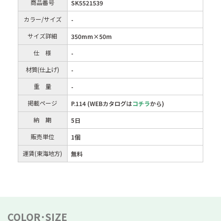
商品番号
SK5521539
カラー/サイズ
-
サイズ詳細
350mm×50m
仕 様
-
材質(仕上げ)
-
重 量
-
掲載ページ
P.114 (WEBカタログは
コチラ
から)
納 期
5日
販売単位
1個
運賃(東海地方)
無料
COLOR･SIZE