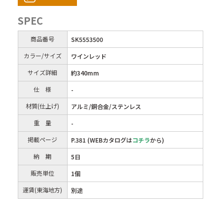
SPEC
商品番号
SK5553500
カラー/サイズ
ワインレッド
サイズ詳細
約340mm
仕 様
-
材質(仕上げ)
アルミ/銅合金/ステンレス
重 量
-
掲載ページ
P.381 (WEBカタログは
コチラ
から)
納 期
5日
販売単位
1個
運賃(東海地方)
別途