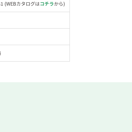
131 (WEBカタログは
コチラ
から)
料