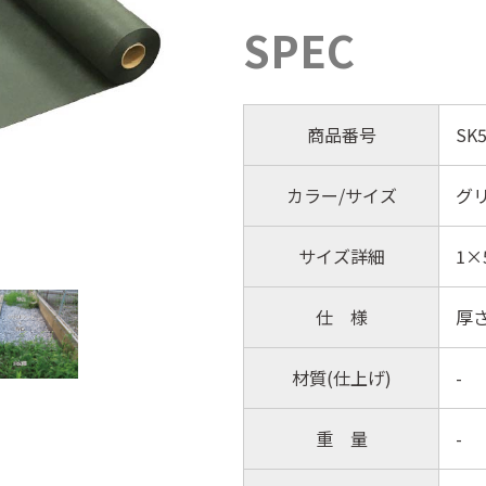
SPEC
商品番号
SK5
カラー/サイズ
グリ
サイズ詳細
1×
仕 様
厚さ
材質(仕上げ)
-
重 量
-