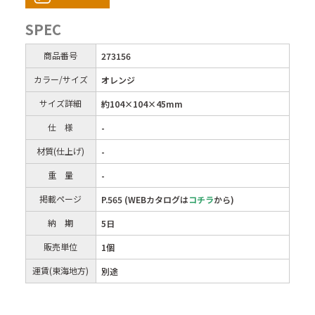
SPEC
商品番号
273156
カラー/サイズ
オレンジ
サイズ詳細
約104×104×45mm
仕 様
-
材質(仕上げ)
-
重 量
-
掲載ページ
P.565 (WEBカタログは
コチラ
から)
納 期
5日
販売単位
1個
運賃(東海地方)
別途