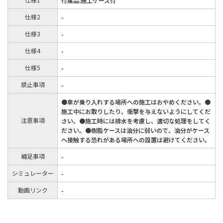
付属品:施工ケース付
仕様2
-
仕様3
-
仕様4
-
仕様5
-
禁止事項
-
●車が乗り入れする場所への施工はおやめください。●
施工中にお取りしたり、衝撃を与えないようにしてくだ
注意事項
さい。●施工時には排水を考慮し、適切な処理をしてく
ださい。●樹脂ケースは油分に弱いので、油分がケース
へ接触する恐れがある場所への設置は避けてください。
補足事項
-
シミュレーター
-
動画リンク
-