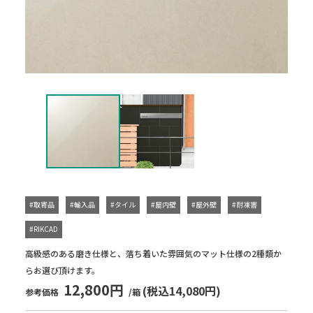
#取寄品
#輸入品
#タイル
#屋内壁
#屋外壁
#耐凍害
#RIKCAD
高級感のある磨き仕様と、落ち着いた雰囲気のマット仕様の2種類か
らお選び頂けます。
12,800円
(税込14,080円)
参考価格
/箱