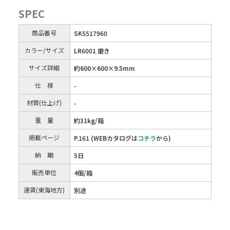
SPEC
商品番号
SK5517960
カラー/サイズ
LR6001 磨き
サイズ詳細
約600×600×9.5mm
仕 様
-
材質(仕上げ)
-
重 量
約31kg/箱
掲載ページ
P.161 (WEBカタログは
コチラ
から)
納 期
5日
販売単位
4個/箱
運賃(東海地方)
別途