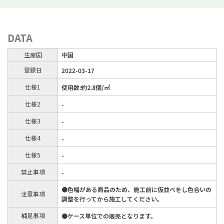
DATA
生産国
中国
登録日
2022-03-17
仕様1
使用数:約2.8個/㎡
仕様2
-
仕様3
-
仕様4
-
仕様5
-
禁止事項
-
●色幅がある商品のため、施工前に仮並べをし色合いの
注意事項
調整を行ってから施工してください。
補足事項
●ケース単位での販売となります。