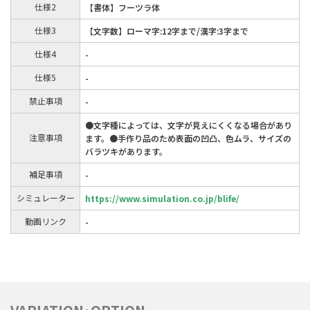
仕様2
【書体】フーツラ体
仕様3
【文字数】ローマ字:12字まで/漢字:3字まで
仕様4
-
仕様5
-
禁止事項
-
●文字種によっては、文字が見えにくくなる場合があり
注意事項
ます。●手作り品のため表面の凹凸、色ムラ、サイズの
バラツキがあります。
補足事項
-
シミュレーター
https://www.simulation.co.jp/blife/
動画リンク
-