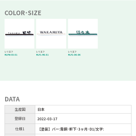
COLOR･SIZE
レリエフ
レリエフ
レリエフ
RLFW-03-E1
RLF1-R6-E1
RLF2-D6-D6
DATA
生産国
日本
登録日
2022-03-17
仕様1
【塗装】バー:青銅･軒下･3ヶ月･D1/文字: