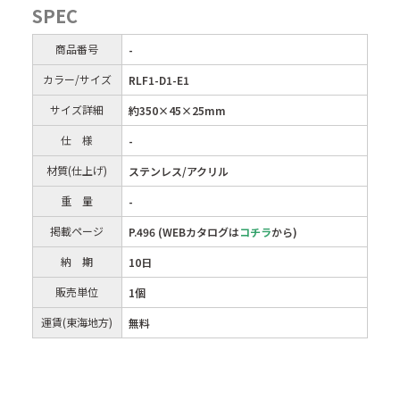
SPEC
商品番号
-
カラー/サイズ
RLF1-D1-E1
サイズ詳細
約350×45×25mm
仕 様
-
材質(仕上げ)
ステンレス/アクリル
重 量
-
掲載ページ
P.496 (WEBカタログは
コチラ
から)
納 期
10日
販売単位
1個
運賃(東海地方)
無料