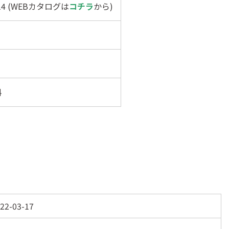
314 (WEBカタログは
コチラ
から)
料
22-03-17