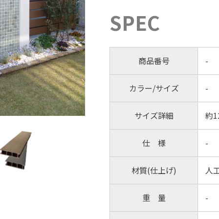
SPEC
商品番号
-
カラー/サイズ
-
サイズ詳細
約1
仕 様
-
材質(仕上げ)
人
重 量
-