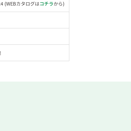
124 (WEBカタログは
コチラ
から)
途