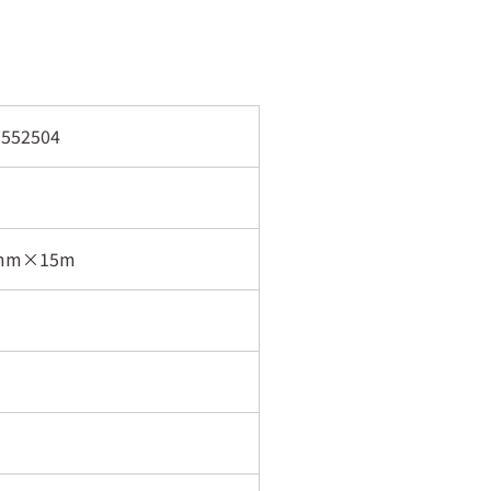
552504
mm×15m