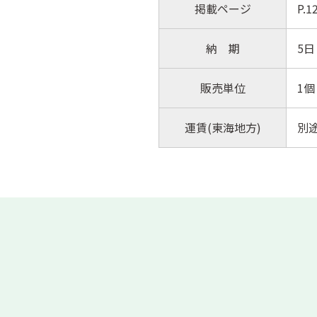
掲載ページ
P.
納 期
5日
販売単位
1個
運賃(東海地方)
別