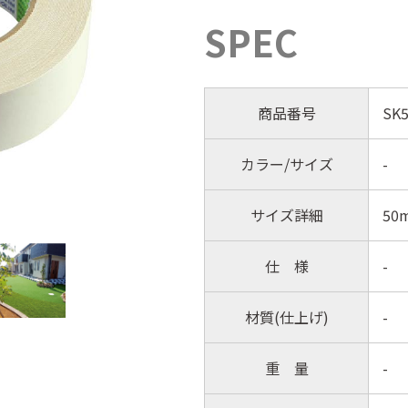
SPEC
商品番号
SK5
カラー/サイズ
-
サイズ詳細
50
仕 様
-
材質(仕上げ)
-
重 量
-