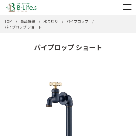
TOP
商品情報
水まわり
パイプロップ
パイプロップ ショート
パイプロップ ショート