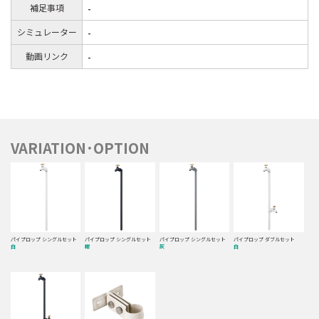
補足事項
-
シミュレーター
-
動画リンク
-
VARIATION･OPTION
パイプロップ シングルセット
パイプロップ シングルセット
パイプロップ シングルセット
パイプロップ ダブルセット
白
紺
灰
白