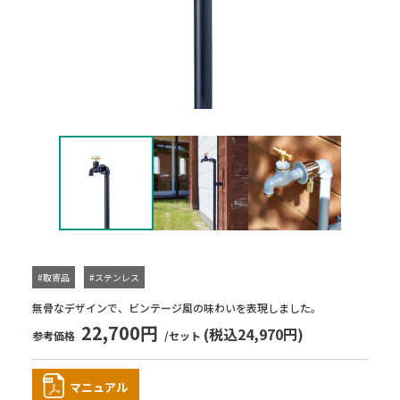
#取寄品
#ステンレス
無骨なデザインで、ビンテージ風の味わいを表現しました。
22,700円
(税込24,970円)
参考価格
/セット
マニュアル