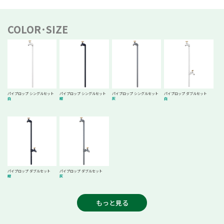
COLOR･SIZE
パイプロップ シングルセット
パイプロップ シングルセット
パイプロップ シングルセット
パイプロップ ダブルセット
白
紺
灰
白
パイプロップ ダブルセット
パイプロップ ダブルセット
紺
灰
もっと見る